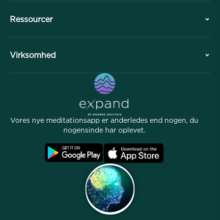
Historie
Ressourcer
Oversigt
Samarbejder
Planlæg dit besøg
Virksomhed
Professionel Division
Gratis meditationer
Artikler
eBøger
Kontakt
Nyttige links
Karrierer
Historier
Vores Folk
Vores nye meditationsapp er anderledes end nogen, du
Affiliate Program
Lokationer
nogensinde har oplevet.
Ofte stillede spørgsmål
Betingelser
Arkiver