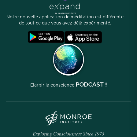
Liens utiles
Carrières
Histoires
Notre équipe
Notre nouvelle application de méditation est différente
Programme d'affiliation
Lieux
de tout ce que vous avez déjà expérimenté.
FAQ
Conditions
Archives
PODCAST !
Élargir la conscience
Exploring Consciousness Since 1973