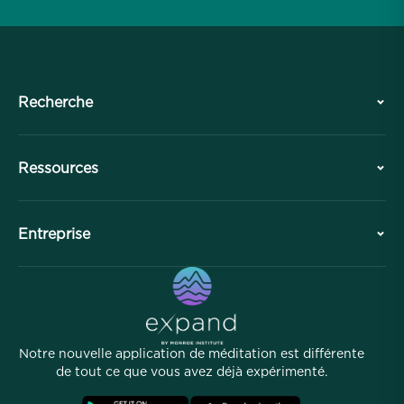
Recherche
Histoire
Ressources
Aperçu
Collaborations
Planifiez votre visite
Entreprise
Division professionnelle
Méditations gratuites
Articles
eBooks
Contact
Liens utiles
Carrières
Histoires
Notre équipe
Notre nouvelle application de méditation est différente
Programme d'affiliation
Lieux
de tout ce que vous avez déjà expérimenté.
FAQ