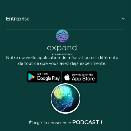
Aperçu
Collaborations
Planifiez votre visite
Entreprise
Division professionnelle
Méditations gratuites
Articles
eBooks
Contact
Liens utiles
Carrières
Histoires
Notre équipe
Notre nouvelle application de méditation est différente
Programme d'affiliation
Lieux
de tout ce que vous avez déjà expérimenté.
FAQ
Conditions
Archives
PODCAST !
Élargir la conscience