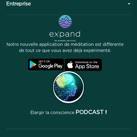
Entreprise
Division professionnelle
Méditations gratuites
Articles
eBooks
Contact
Liens utiles
Carrières
Histoires
Notre équipe
Notre nouvelle application de méditation est différente
Programme d'affiliation
Lieux
de tout ce que vous avez déjà expérimenté.
FAQ
Conditions
Archives
PODCAST !
Élargir la conscience