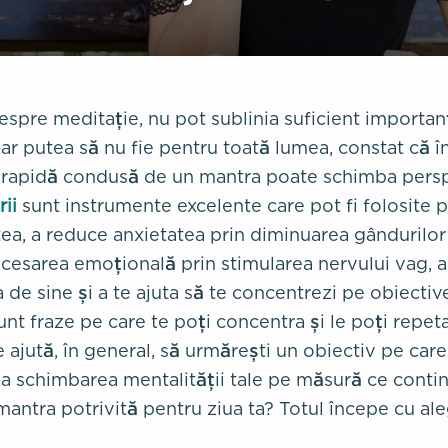
pre meditație, nu pot sublinia suficient importanț
ar putea să nu fie pentru toată lumea, constat că î
 rapidă condusă de un mantra poate schimba perspe
ii
sunt instrumente excelente care pot fi folosite p
ea, a reduce anxietatea prin diminuarea gândurilor
cesarea emoțională prin stimularea nervului vag, a
 de sine și a te ajuta să te concentrezi pe obiective
sunt fraze pe care te poți concentra și le poți repet
 ajută, în general, să urmărești un obiectiv pe care î
la schimbarea mentalității tale pe măsură ce continu
antra potrivită pentru ziua ta? Totul începe cu ale