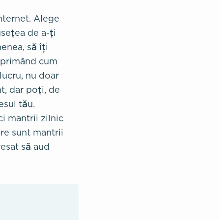
nternet. Alege
sețea de a-ți
enea, să îți
 exprimând cum
lucru, nu doar
, dar poți, de
esul tău.
i mantrii zilnic
are sunt mantrii
resat să aud