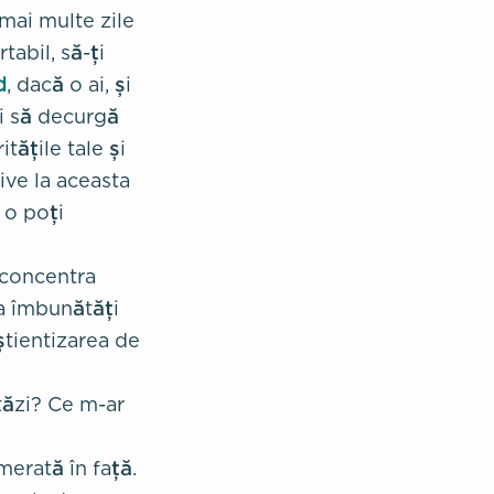
mai multe zile
tabil, să-ți
d
, dacă o ai, și
ri să decurgă
tățile tale și
ive la aceasta
 o poți
 concentra
 a îmbunătăți
știentizarea de
tăzi? Ce m-ar
merată în față.