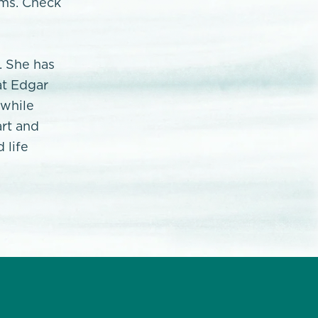
rms. Check
. She has
at Edgar
 while
art and
 life