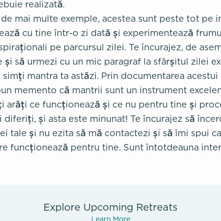
ebuie realizată.
 de mai multe exemple, acestea sunt peste tot pe i
ează cu tine într-o zi dată și experimentează frumu
spiraționali pe parcursul zilei. Te încurajez, de asem
e și să urmezi cu un mic paragraf la sfârșitul zilei
e simți mantra ta astăzi. Prin documentarea acestui 
 bun memento că mantrii sunt un instrument excelent
i arăți ce funcționează și ce nu pentru tine și proc
diferiți, și asta este minunat! Te încurajez să încerc
nei tale și nu ezita să mă contactezi și să îmi spui c
are funcționează pentru tine. Sunt întotdeauna inte
Explore Upcoming Retreats
Learn More