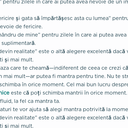
” pentru zilele în care ai putea avea nevoie de un 
ericire și gata să împărtășesc asta cu lumea” pentru 
evoie de fericire.
mândru de mine” pentru zilele în care ai putea avea
 suplimentară.
devin realitate” este o altă alegere excelentă dacă v
ti și mai mult.
fraza care te cheamă—indiferent de ceea ce crezi că
 mai mult—ar putea fi mantra pentru tine. Nu te st
i schimba în orice moment. Cel mai bun lucru despre
nice
este că poți schimba mantrii în orice moment.
fluid, la fel ca mantra ta.
turi te vor ajuta să alegi mantra potrivită la momen
devin realitate” este o altă alegere excelentă dacă v
ti și mai mult.