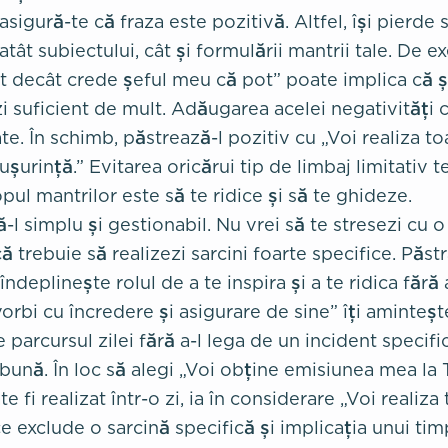
asigură-te că fraza este pozitivă. Altfel, își pierde
atât subiectului, cât și formulării mantrii tale. De e
t decât crede șeful meu că pot” poate implica că ș
i suficient de mult. Adăugarea acelei negativități 
ate. În schimb, păstrează-l pozitiv cu „Voi realiza to
șurință.” Evitarea oricărui tip de limbaj limitativ t
pul mantrilor este să te ridice și să te ghideze.
-l simplu și gestionabil. Nu vrei să te stresezi cu 
ă trebuie să realizezi sarcini foarte specifice. Păst
 îndeplinește rolul de a te inspira și a te ridica fără
orbi cu încredere și asigurare de sine” îți aminteșt
 parcursul zilei fără a-l lega de un incident specifi
bună. În loc să alegi „Voi obține emisiunea mea la 
 fi realizat într-o zi, ia în considerare „Voi realiza 
 exclude o sarcină specifică și implicația unui timp 