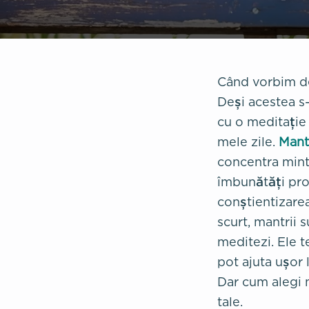
Când vorbim des
Deși acestea s-
cu o meditație
mele zile.
Mantr
concentra mint
îmbunătăți pro
conștientizarea
scurt, mantrii 
meditezi. Ele te
pot ajuta ușor 
Dar cum alegi m
tale.