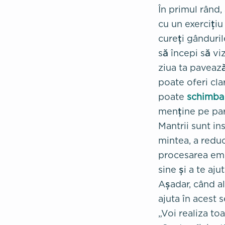
În primul rând,
cu un exercițiu
cureți gânduril
să începi să vi
ziua ta pavează
poate oferi cla
poate
schimba 
menține pe parc
Mantrii sunt in
mintea, a redu
procesarea emo
sine și a te aju
Așadar, când al
ajuta în acest 
„Voi realiza to