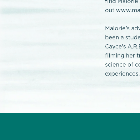
find Malorie
out www.mal
Malorie's ad
been a stude
Cayce’s A.R.
filming her 
science of c
experiences.