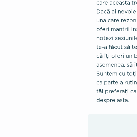
care aceasta tr
Dacă ai nevoie
una care rezon
oferi mantrii in
notezi sesiunil
te-a făcut să t
că îți oferi un
asemenea, să îț
Suntem cu toții 
ca parte a ruti
tăi preferați c
despre asta.