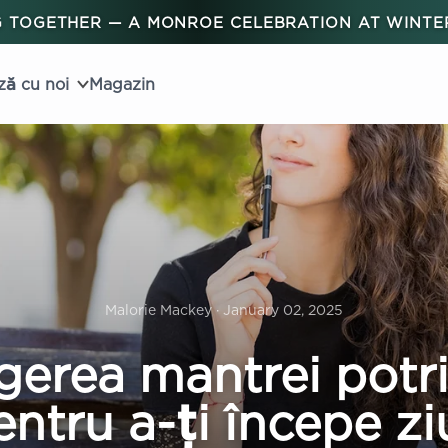
 TOGETHER — A MONROE CELEBRATION AT WINT
ză cu noi
Magazin
Malorie Mackey · January 02, 2025
gerea mantrei potri
entru a-ți începe zi