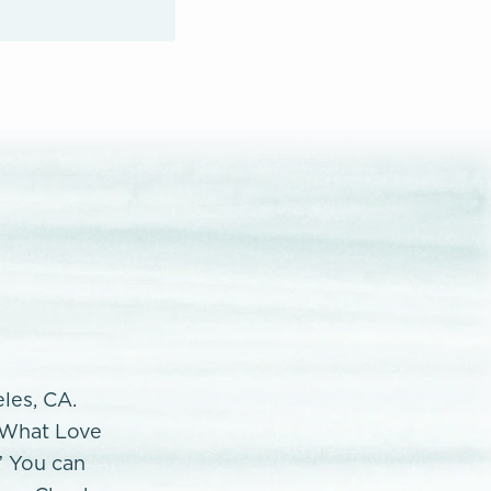
eles, CA.
 "What Love
” You can