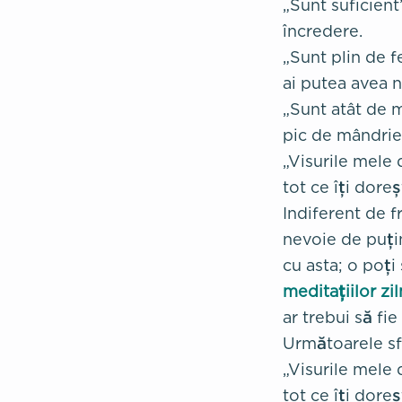
„Sunt suficient
încredere.
„Sunt plin de f
ai putea avea n
„Sunt atât de 
pic de mândrie
„Visurile mele 
tot ce îți doreș
Indiferent de 
nevoie de puțin
cu asta; o poț
meditațiilor zil
ar trebui să fie 
Următoarele sfa
„Visurile mele 
tot ce îți doreș