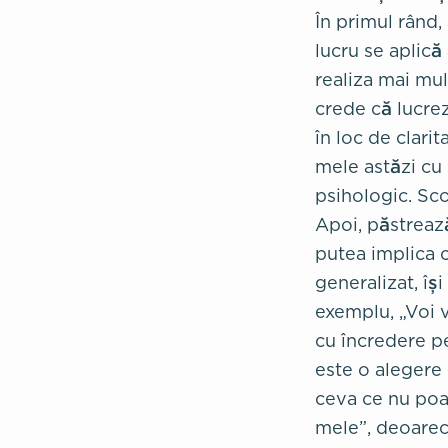
În primul rând, 
lucru se aplică 
realiza mai mul
crede că lucrez
în loc de clarit
mele astăzi cu u
psihologic. Sco
Apoi, păstrează
putea implica c
generalizat, își
exemplu, „Voi v
cu încredere pe
este o alegere 
ceva ce nu poate
mele”, deoarece