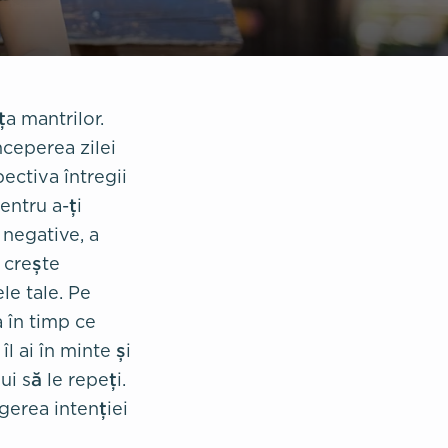
a mantrilor.
nceperea zilei
ctiva întregii
entru a-ți
 negative, a
 crește
le tale. Pe
a în timp ce
l ai în minte și
i să le repeți.
gerea intenției