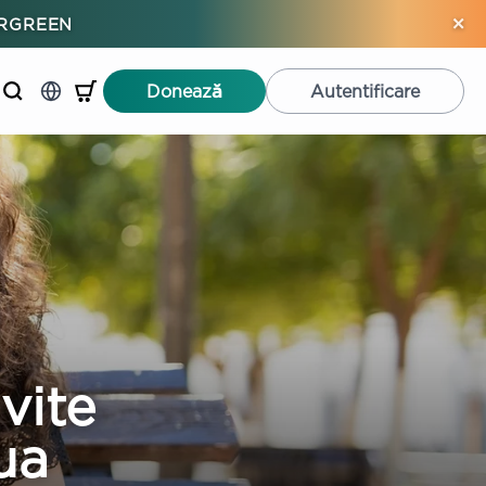
×
ERGREEN
Donează
Autentificare
vite
ua