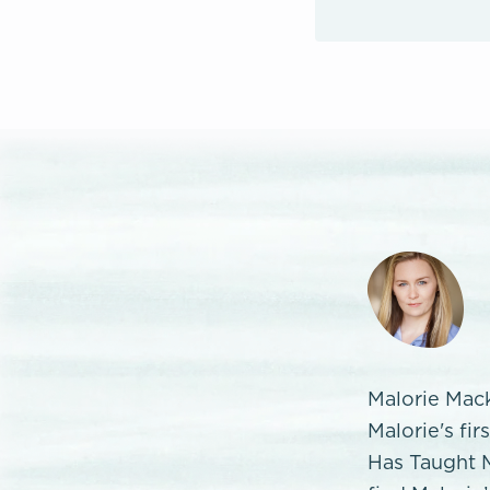
Malorie Mack
Malorie's fi
Has Taught M