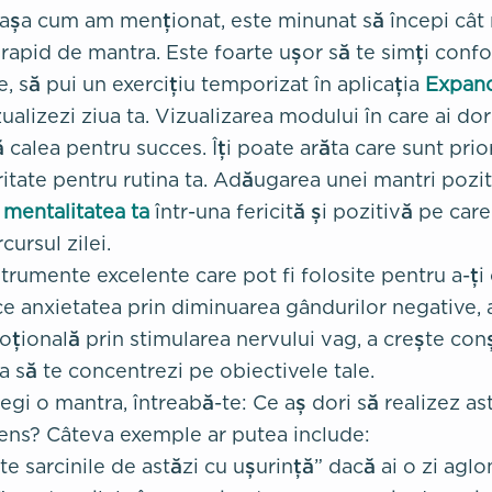
 așa cum am menționat, este minunat să începi cât 
 rapid de mantra. Este foarte ușor să te simți confor
e, să pui un exercițiu temporizat în aplicația
Expan
zualizezi ziua ta. Vizualizarea modului în care ai do
 calea pentru succes. Îți poate arăta care sunt priori
ritate pentru rutina ta. Adăugarea unei mantri pozit
mentalitatea ta
într-una fericită și pozitivă pe care
ursul zilei.
strumente excelente care pot fi folosite pentru a-ți
ce anxietatea prin diminuarea gândurilor negative,
țională prin stimularea nervului vag, a crește con
ta să te concentrezi pe obiectivele tale.
egi o mantra, întreabă-te: Ce aș dori să realizez as
sens? Câteva exemple ar putea include:
ate sarcinile de astăzi cu ușurință” dacă ai o zi aglo