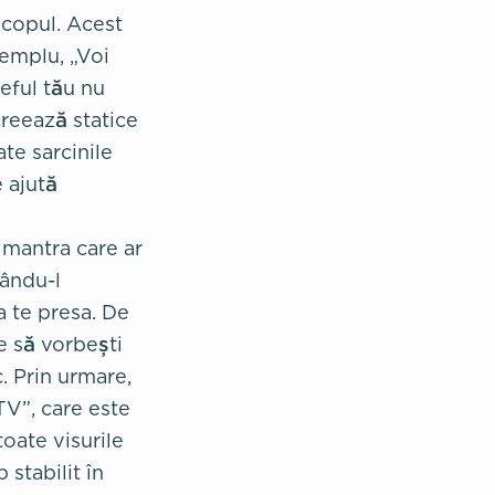
 scopul. Acest
xemplu, „Voi
eful tău nu
creează statice
ate sarcinile
e ajută
o mantra care ar
rându-l
 a te presa. De
e să vorbești
c. Prin urmare,
TV”, care este
toate visurile
stabilit în