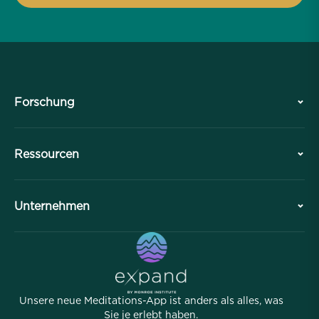
Forschung
Geschichte
Ressourcen
Übersicht
Zusammenarbeiten
Planen Sie Ihren Besuch
Unternehmen
Professionelle Abteilung
Kostenlose Meditationen
Artikel
eBooks
Kontakt
Hilfreiche Links
Karriere
Geschichten
Unser Team
Unsere neue Meditations-App ist anders als alles, was
Partnerprogramm
Standorte
Sie je erlebt haben.