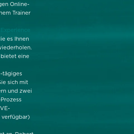
en Online-
nem Trainer
Experience
ie es Ihnen
wiederholen.
bietet eine
5-tägiges
ie sich mit
ern und zwei
-Prozess
IVE-
 verfügbar)