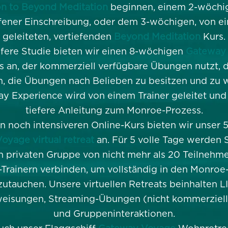
on to Beyond Meditation
beginnen, einem 2-wöchig
ffener Einschreibung, oder dem 3-wöchigen, von ei
geleiteten, vertiefenden
Beyond Meditation
Kurs.
efere Studie bieten wir einen 8-wöchigen
Gateway 
s an, der kommerziell verfügbare Übungen nutzt, d
, die Übungen nach Belieben zu besitzen und zu 
y Experience wird von einem Trainer geleitet und 
tiefere Anleitung zum Monroe-Prozess.
n noch intensiveren Online-Kurs bieten wir unser 
yage virtual retreat
an. Für 5 volle Tage werden S
en privaten Gruppe von nicht mehr als 20 Teilnehm
Trainern verbinden, um vollständig in den Monroe
zutauchen. Unsere virtuellen Retreats beinhalten L
weisungen, Streaming-Übungen (nicht kommerziell
und Gruppeninteraktionen.