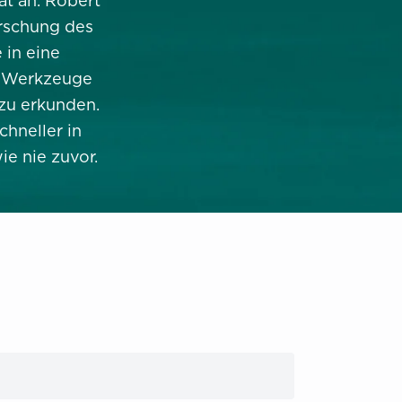
t an. Robert
rschung des
in eine
d Werkzeuge
zu erkunden.
chneller in
e nie zuvor.