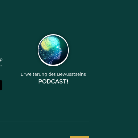
pp
e
Erweiterung des Bewusstseins
PODCAST!