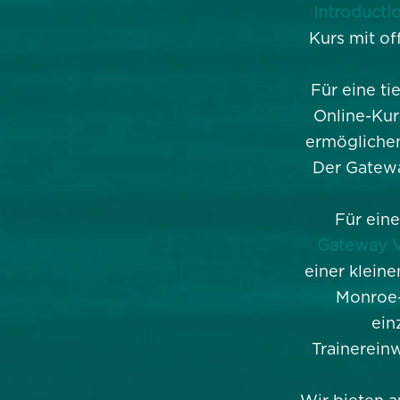
Introducti
Kurs mit o
Für eine ti
Online-Kur
ermöglichen
Der Gatewa
Für eine
Gateway Vo
einer klein
Monroe-
ein
Trainerein