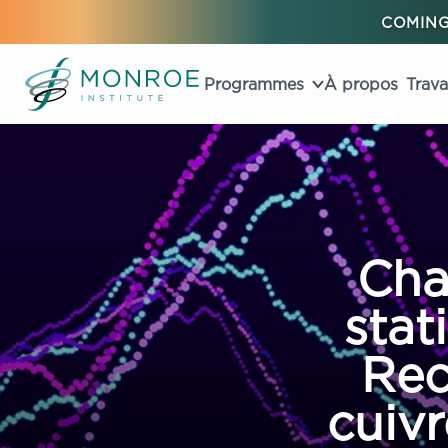
COMING
Programmes
À propos
Trava
Cha
stat
Rec
cuivr