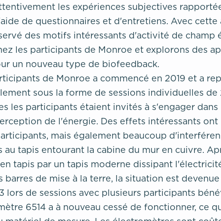
ttentivement les expériences subjectives rapportée
l'aide de questionnaires et d'entretiens. Avec cette
ervé des motifs intéressants d'activité de champ 
hez les participants de Monroe et explorons des ap
our un nouveau type de biofeedback.
rticipants de Monroe a commencé en 2019 et a repr
alement sous la forme de sessions individuelles de
s les participants étaient invités à s'engager dans 
erception de l'énergie. Des effets intéressants ont
participants, mais également beaucoup d'interféren
s au tapis entourant la cabine du mur en cuivre. Ap
en tapis par un tapis moderne dissipant l'électricit
s barres de mise à la terre, la situation est devenue 
 lors de sessions avec plusieurs participants bénév
mètre 6514 a à nouveau cessé de fonctionner, ce qu