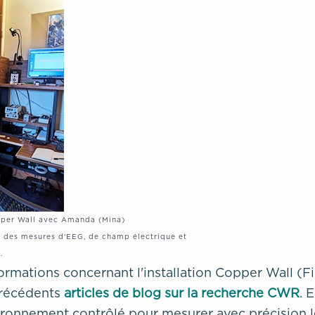
opper Wall avec Amanda (Mina)
 des mesures d'EEG, de champ électrique et
.
ormations concernant l'installation Copper Wall (Fig.
précédents
articles de blog sur la recherche CWR
. 
vironnement contrôlé pour mesurer avec précision 