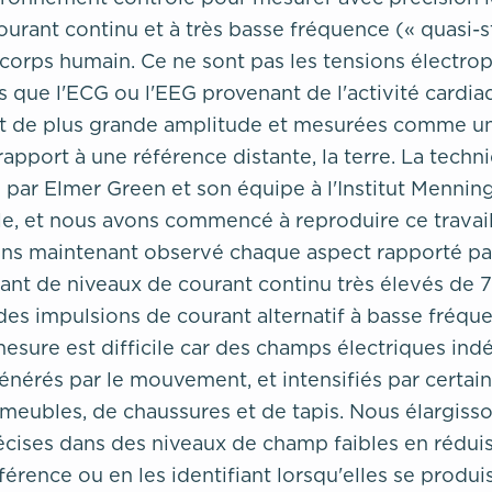
ourant continu et à très basse fréquence (« quasi-s
 corps humain. Ce ne sont pas les tensions électro
es que l'ECG ou l'EEG provenant de l'activité cardia
ant de plus grande amplitude et mesurées comme 
rapport à une référence distante, la terre. La tech
 par Elmer Green et son équipe à l'Institut Menninge
le, et nous avons commencé à reproduire ce travail 
ns maintenant observé chaque aspect rapporté par
lant de niveaux de courant continu très élevés de 7
 des impulsions de courant alternatif à basse fréqu
esure est difficile car des champs électriques indé
énérés par le mouvement, et intensifiés par certai
meubles, de chaussures et de tapis. Nous élargis
cises dans des niveaux de champ faibles en réduis
férence ou en les identifiant lorsqu'elles se produi