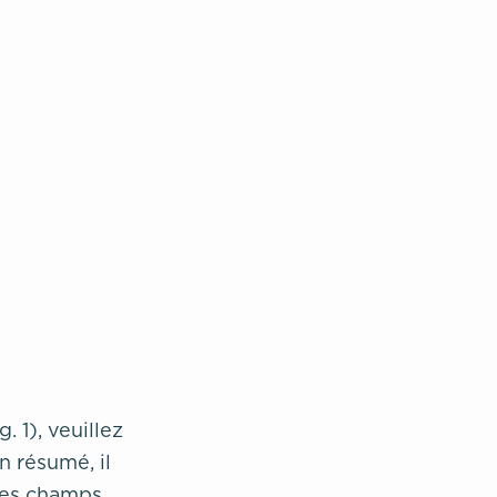
 1), veuillez
En résumé, il
les champs