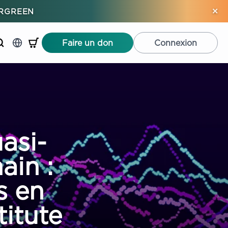
×
ERGREEN
Faire un don
Connexion
asi-
ain :
s en
titute