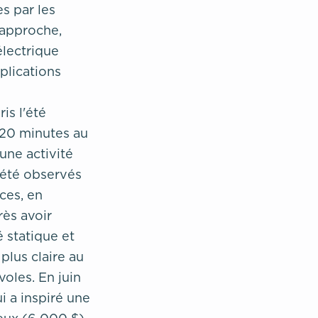
s par les
 approche,
électrique
plications
is l'été
 20 minutes au
une activité
 été observés
ces, en
rès avoir
é statique et
plus claire au
oles. En juin
i a inspiré une