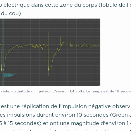
 électrique dans cette zone du corps (lobule de l'o
du cou).
mande, magnitude d'impulsion d'environ 1,4 volts. Le temps est de 10 seco
 est une réplication de l'impulsion négative obser
. Les impulsions durent environ 10 secondes (Green
 à 15 secondes) et ont une magnitude d'environ 1,4