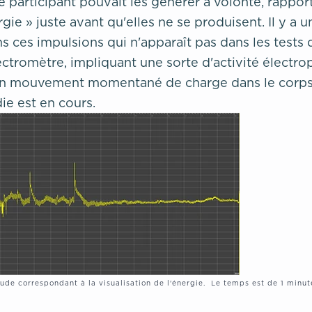
le participant pouvait les générer à volonté, rapport
gie » juste avant qu'elles ne se produisent. Il y a u
s ces impulsions qui n'apparaît pas dans les tests 
ectromètre, impliquant une sorte d'activité électr
un mouvement momentané de charge dans le corps
ie est en cours.
tude correspondant à la visualisation de l'énergie. Le temps est de 1 minu