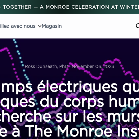
 TOGETHER — A MONROE CELEBRATION AT WINT
illez avec nous
Magasin
Ross Dunseath, PhD · November 06, 2023
mps électriques qu
iques du corps hum
herche sur les mur
e à The Monroe Ins