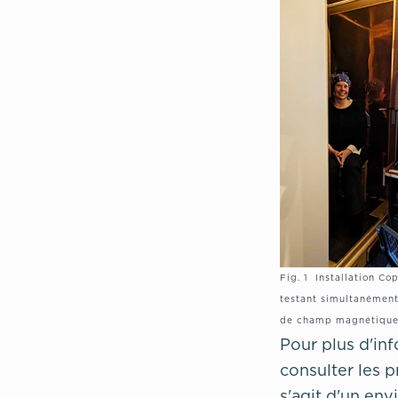
Fig. 1 Installation C
testant simultanément
de champ magnétique
Pour plus d'inf
consulter les 
s'agit d'un en