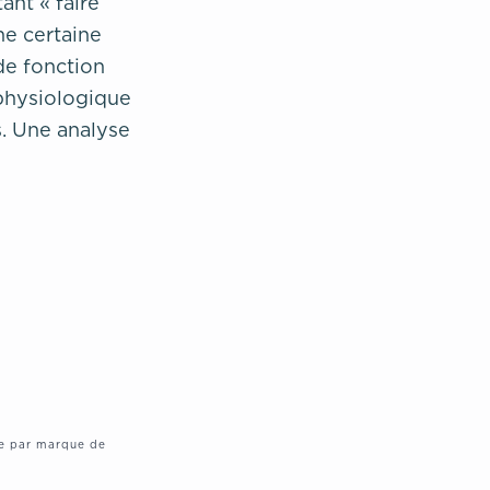
ant « faire
ne certaine
de fonction
ophysiologique
. Une analyse
te par marque de