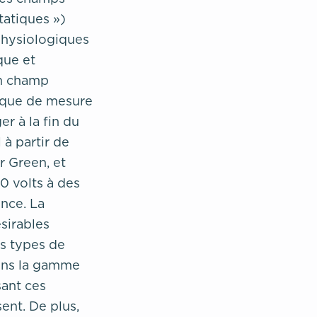
tatiques »)
physiologiques
que et
un champ
nique de mesure
r à la fin du
à partir de
 Green, et
0 volts à des
ence. La
sirables
ns types de
sons la gamme
ant ces
sent. De plus,