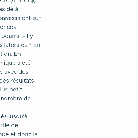
eux (6 000 $)
es déjà
araissaient sur
iences
pourrait-il y
 latérales ? En
tion. En
nique a été
ns avec des
des résultats
lus petit
u nombre de
vés jusqu'à
rtie de
ode et donc la