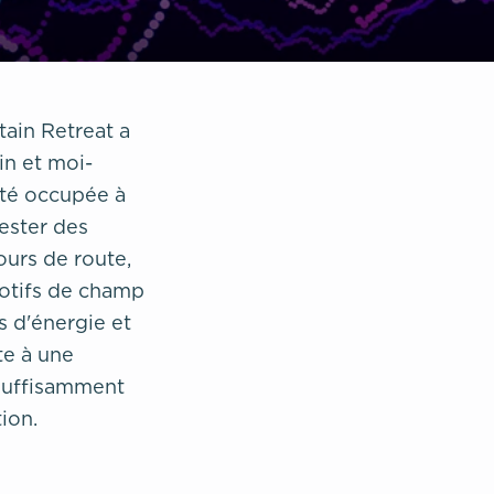
ain Retreat a
in et moi-
été occupée à
tester des
ours de route,
otifs de champ
s d'énergie et
te à une
suffisamment
ion.