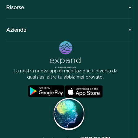
Storia
Risorse
Panoramica
Collaborazioni
Pianifica la tua visita
Azienda
Divisione Professionale
Meditazioni gratuite
Articoli
eBook
Contatto
Link utili
Carriere
Storie
La nostra gente
La nostra nuova app di meditazione è diversa da
Programma di Affiliazione
Località
qualsiasi altra tu abbia mai provato.
FAQ
Termini
Archivi