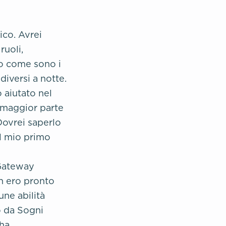
co. Avrei
ruoli,
o come sono i
iversi a notte.
 aiutato nel
 maggior parte
 Dovrei saperlo
il mio primo
 Gateway
n ero pronto
une abilità
o da Sogni
 ha