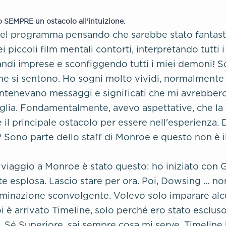
o SEMPRE un ostacolo all'intuizione.
el programma pensando che sarebbe stato fantasti
i piccoli film mentali contorti, interpretando tutti i 
di imprese e sconfiggendo tutti i miei demoni! S
me si sentono. Ho sogni molto vividi, normalmente d
tenevano messaggi e significati che mi avrebbero
eglia. Fondamentalmente, avevo aspettative, che la
e il principale ostacolo per essere nell'esperienza.
? Sono parte dello staff di Monroe e questo non è 
o viaggio a Monroe è stato questo: ho iniziato con
 esplosa. Lascio stare per ora. Poi, Dowsing … no
luminazione sconvolgente. Volevo solo imparare alc
oi è arrivato Timeline, solo perché ero stato esclus
, Sé Superiore, sai sempre cosa mi serve. Timeline