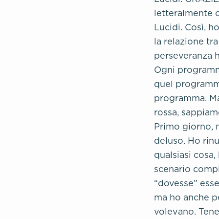
letteralmente c
Lucidi. Così, 
la relazione tra
perseveranza ha
Ogni programm
quel programma
programma. Ma 
rossa, sappiam
Primo giorno, n
deluso. Ho rinu
qualsiasi cosa
scenario compl
“dovesse” esse
ma ho anche pe
volevano. Tener