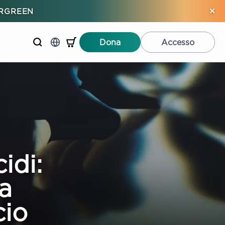
×
ERGREEN
Dona
Accesso
cidi:
ra
cio