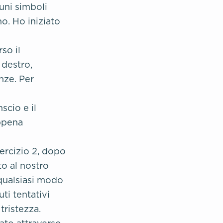
uni simboli
no. Ho iniziato
so il
 destro,
nze. Per
scio e il
appena
ercizio 2, dopo
to al nostro
 qualsiasi modo
ti tentativi
tristezza.