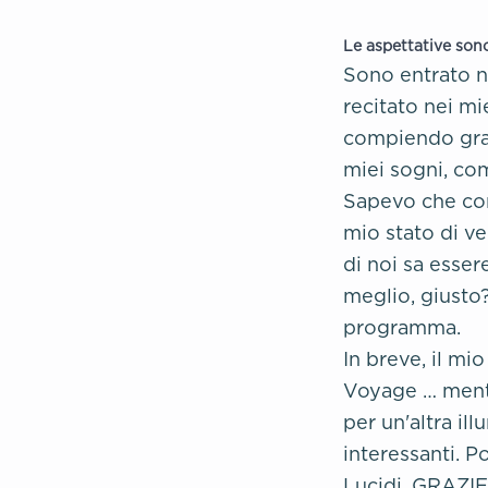
Le aspettative son
Sono entrato n
recitato nei mie
compiendo gran
miei sogni, co
Sapevo che con
mio stato di v
di noi sa esser
meglio, giusto
programma.
In breve, il mi
Voyage … mente
per un'altra il
interessanti. P
Lucidi. GRAZIE