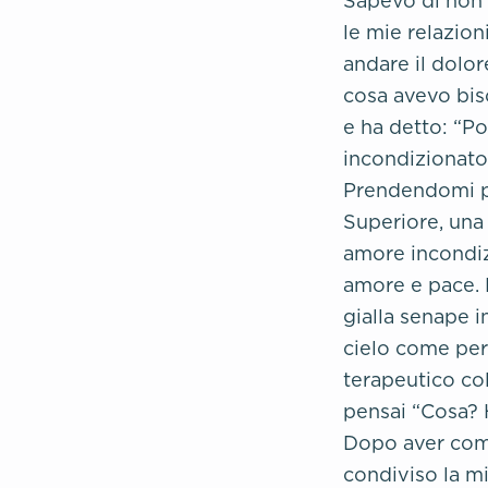
Sapevo di non 
le mie relazion
andare il dolo
cosa avevo biso
e ha detto: “P
incondizionato
Prendendomi pe
Superiore, una 
amore incondiz
amore e pace. P
gialla senape i
cielo come per
terapeutico col
pensai “Cosa? 
Dopo aver compl
condiviso la mi