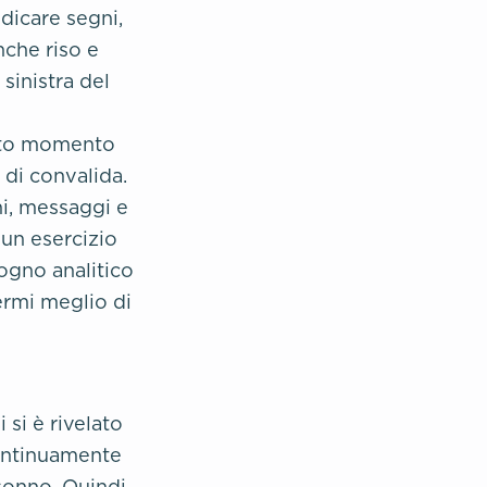
dicare segni,
che riso e
sinistra del
esto momento
 di convalida.
ni, messaggi e
 un esercizio
sogno analitico
ermi meglio di
si è rivelato
continuamente
sonno. Quindi,