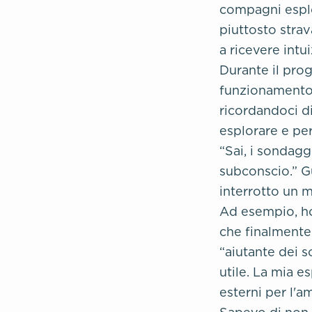
compagni esplor
piuttosto strav
a ricevere int
Durante il prog
funzionamento 
ricordandoci di
esplorare e per
“Sai, i sondagg
subconscio.” G
interrotto un 
Ad esempio, ho
che finalmente 
“aiutante dei s
utile.
La mia es
esterni per l'a