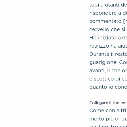
tuoi aiutanti d
rispondere a d
commentato [rig
cervello che si
Ho iniziato a 
realizzo ha aiu
Durante il rest
guarigione. Con
avanti, il che 
e scettico di 
quanto io cono
Collegare il tuo co
Come con altri
molto più di q
tra il nostro c