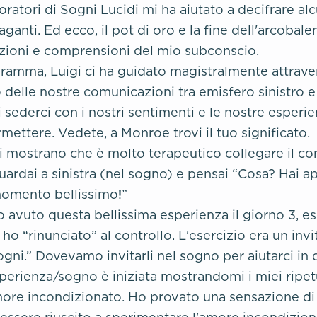
atori di Sogni Lucidi mi ha aiutato a decifrare alc
aganti. Ed ecco, il pot di oro e la fine dell'arcobale
uizioni e comprensioni del mio subconscio.
ramma, Luigi ci ha guidato magistralmente attraver
delle nostre comunicazioni tra emisfero sinistro e
 sederci con i nostri sentimenti e le nostre esperie
mettere. Vedete, a Monroe trovi il tuo significato.
i mostrano che è molto terapeutico collegare il con
uardai a sinistra (nel sogno) e pensai “Cosa? Hai 
momento bellissimo!”
 avuto questa bellissima esperienza il giorno 3, es
ho “rinunciato” al controllo. L'esercizio era un invi
ogni.” Dovevamo invitarli nel sogno per aiutarci in
perienza/sogno è iniziata mostrandomi i miei ripetu
more incondizionato. Ho provato una sensazione di 