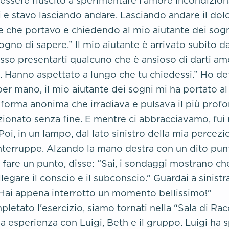
essere riuscito a sperimentare l'amore incondizion
i e stavo lasciando andare. Lasciando andare il dol
re che portavo e chiedendo al mio aiutante dei sog
gno di sapere.” Il mio aiutante è arrivato subito d
osso presentarti qualcuno che è ansioso di darti am
. Hanno aspettato a lungo che tu chiedessi.” Ho det
r mano, il mio aiutante dei sogni mi ha portato al
forma anonima che irradiava e pulsava il più profo
ionato senza fine. E mentre ci abbracciavamo, fui 
oi, in un lampo, dal lato sinistro della mia percezi
nterruppe. Alzando la mano destra con un dito punt
 fare un punto, disse: “Sai, i sondaggi mostrano ch
legare il conscio e il subconscio.” Guardai a sinistr
Hai appena interrotto un momento bellissimo!”
etato l'esercizio, siamo tornati nella “Sala di Rac
a esperienza con Luigi, Beth e il gruppo. Luigi ha 