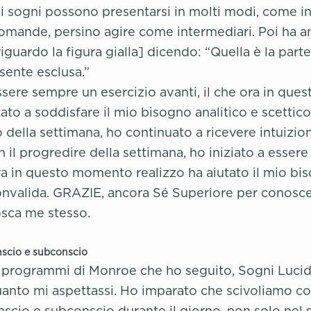
ei sogni possono presentarsi in molti modi, come in
omande, persino agire come intermediari. Poi ha an
uardo la figura gialla] dicendo: “Quella è la parte 
 sente esclusa.”
essere sempre un esercizio avanti, il che ora in qu
tato a soddisfare il mio bisogno analitico e scettico
o della settimana, ho continuato a ricevere intuizio
 il progredire della settimana, ho iniziato a essere
ora in questo momento realizzo ha aiutato il mio bi
convalida. GRAZIE, ancora Sé Superiore per conosc
sca me stesso.
nscio e subconscio
 programmi di Monroe che ho seguito, Sogni Lucidi 
uanto mi aspettassi. Ho imparato che scivoliamo 
onscio e subconscio durante il giorno, non solo nel 