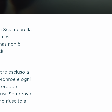
gi Sciambarella
omas
omas non è
i!
pre escluso a
i Monroe e ogni
acerebbe
lusi. Sembrava
o riuscito a