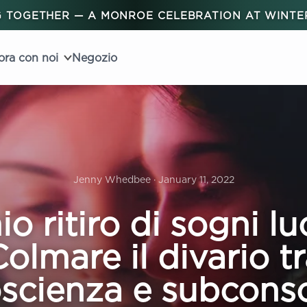
 TOGETHER — A MONROE CELEBRATION AT WINT
ora con noi
Negozio
Jenny Whedbee · January 11, 2022
io ritiro di sogni lu
olmare il divario t
scienza e subcons