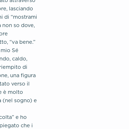
ato attraverso
ore, lasciando
ni di “mostrami
a non so dove,
ore
to, “va bene.”
 mio Sé
ndo, caldo,
riempito di
one, una figura
ato verso il
e è molto
a (nel sogno) e
colta” e ho
spiegato che i