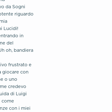
ovo da Sogni
otente riguardo
 mia
i Lucidi!
ntrando in
ne del
Uh oh, bandiera
ivo frustrato e
 a giocare con
ne o uno
come credevo
ida di Luigi
e come
nze con i miei