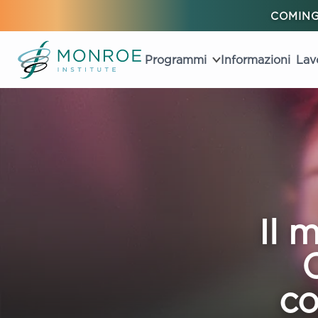
COMING
Programmi
Informazioni
Lav
Il m
C
co