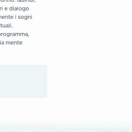
ri e dialogo
mente i sogni
uali.
 programma,
mia mente