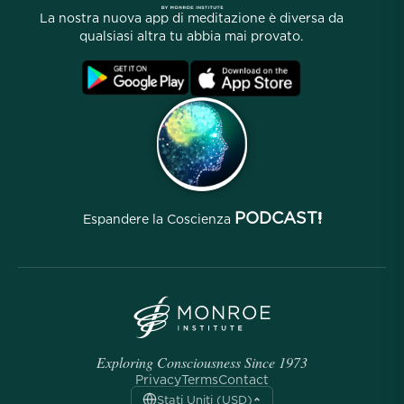
La nostra gente
La nostra nuova app di meditazione è diversa da
Programma di Affiliazione
Località
qualsiasi altra tu abbia mai provato.
FAQ
Termini
Archivi
PODCAST!
Espandere la Coscienza
Exploring Consciousness Since 1973
Privacy
Terms
Contact
Stati Uniti (USD)