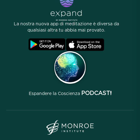
Link utili
Carriere
Storie
La nostra gente
La nostra nuova app di meditazione è diversa da
Programma di Affiliazione
Località
qualsiasi altra tu abbia mai provato.
FAQ
Termini
Archivi
PODCAST!
Espandere la Coscienza